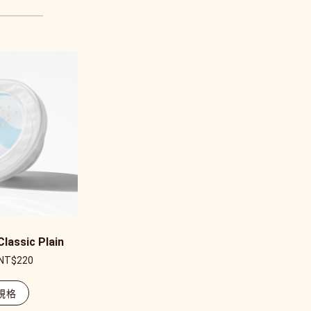
ssic Plain
NT$
220
規格