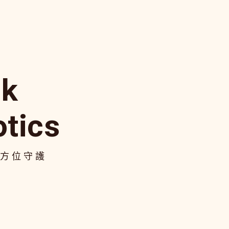
lk
otics
全方位守護