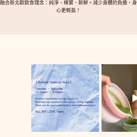
融合新北歐飲食理念：純淨、樸實、新鮮。減少身體的負擔，身
心更輕盈！