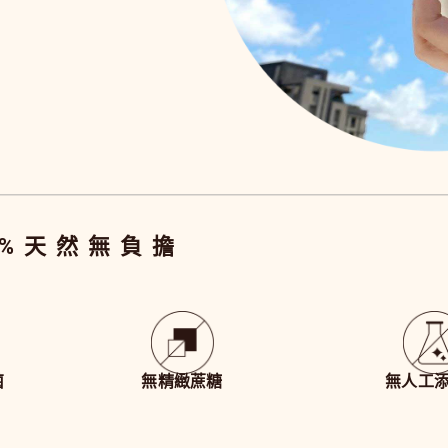
0%天然無負擔
菌
無精緻蔗糖
無人工